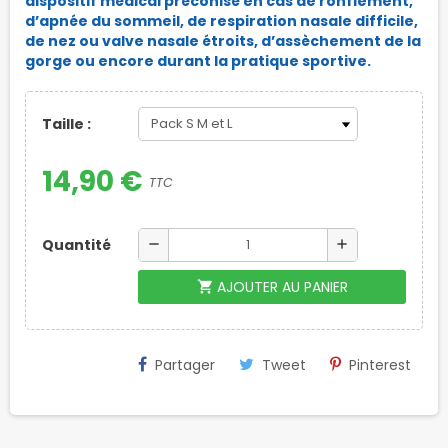
dispositif médical préconisé en cas de ronflement,
d’apnée du sommeil, de respiration nasale difficile,
de nez ou valve nasale étroits, d’assèchement de la
gorge ou encore durant la pratique sportive.
Taille :
14,90 €
TTC
Quantité
remove
add
AJOUTER AU PANIER
shopping_cart
Partager
Tweet
Pinterest