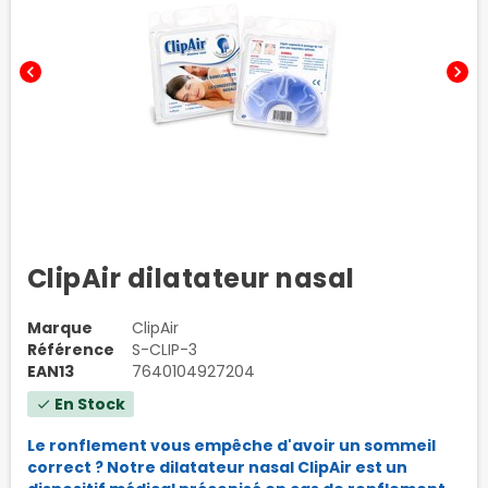
chevron_left
chevron_right
ClipAir dilatateur nasal
Marque
ClipAir
Référence
S-CLIP-3
EAN13
7640104927204
En Stock
check
Le ronflement vous empêche d'avoir un sommeil
correct ? Notre dilatateur nasal ClipAir est un