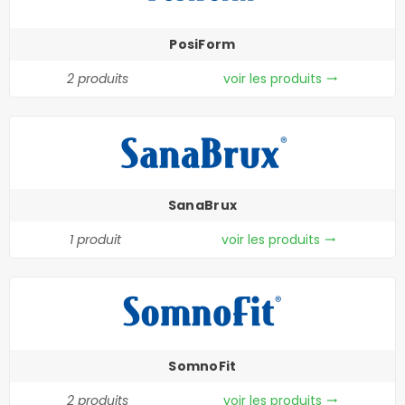
PosiForm
2 produits
voir les produits
trending_flat
SanaBrux
1 produit
voir les produits
trending_flat
SomnoFit
2 produits
voir les produits
trending_flat