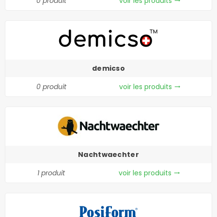
0 produit
voir les produits
trending_flat
demicso
0 produit
voir les produits
trending_flat
Nachtwaechter
1 produit
voir les produits
trending_flat