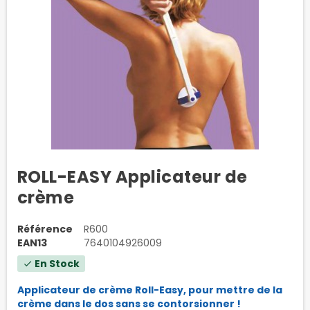
ROLL-EASY Applicateur de
crème
Référence
R600
EAN13
7640104926009
En Stock
check
Applicateur de crème Roll-Easy, pour mettre de la
crème dans le dos sans se contorsionner !