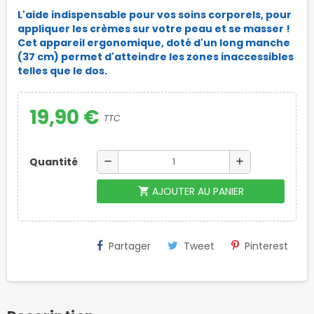
L'aide indispensable pour vos soins corporels, pour
appliquer les crèmes sur votre peau et se masser !
Cet appareil ergonomique, doté d'un long manche
(37 cm) permet d'atteindre les zones inaccessibles
telles que le dos.
19,90 €
TTC
Quantité
remove
add
AJOUTER AU PANIER
shopping_cart
Partager
Tweet
Pinterest