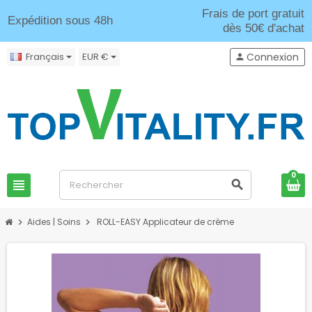
Frais de port gratuit
Expédition sous 48h
dès 50€ d'achat
Français
EUR €
Connexion
person
0
view_headline
search
Aides | Soins
ROLL-EASY Applicateur de crème
chevron_right
chevron_right