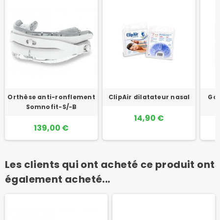
Orthèse anti-ronflement
ClipAir dilatateur nasal
Gou
Somnofit-S/-B
14,90 €
139,00 €
Les clients qui ont acheté ce produit ont
également acheté...