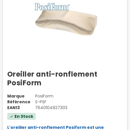
Oreiller anti-ronflement
PosiForm
Marque
PosiForm
Référence
S-PSF
EAN13
7640104927303
En Stock
check
L'oreiller anti-ronflement Posiform est une