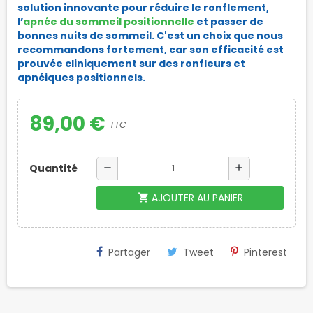
solution innovante pour réduire le ronflement,
l’
apnée du sommeil positionnelle
et passer de
bonnes nuits de sommeil. C'est un choix que nous
recommandons fortement, car son efficacité est
prouvée cliniquement sur des ronfleurs et
apnéiques positionnels.
89,00 €
TTC
Quantité
remove
add
AJOUTER AU PANIER
shopping_cart
Partager
Tweet
Pinterest