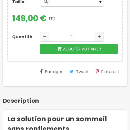
Taille :
149,00 €
TTC
Quantité
remove
add
AJOUTER AU PANIER
shopping_cart
Partager
Tweet
Pinterest
Description
La solution pour un sommeil
sans ronflements