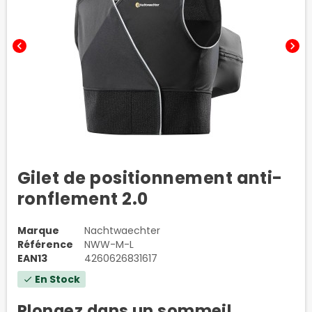
chevron_left
chevron_right
Gilet de positionnement anti-
ronflement 2.0
Marque
Nachtwaechter
Référence
NWW-M-L
EAN13
4260626831617
En Stock
check
Plongez dans un sommeil