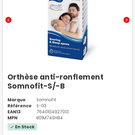
chevron_left
chevron_right
Orthèse anti-ronflement
Somnofit-S/-B
Marque
SomnoFit
Référence
S-03
EAN13
7640104927013
MPN
B01M74SH84
En Stock
check