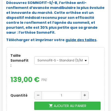
Découvrez SOMNOFIT-S/-B, l’orthèse anti-
ronflement d’avancée mandibulaire la plus évoluée
et innovante du marché. Cette orthèse est un
dispositif médical reconnu pour son efficacité
contre le ronflement et l’apnée du sommeil, et
pourtant, elle est 30% plus petite que sa grande
sœur : l’orthèse SomnoFit.
Télécharger et imprimer votre
guide des tailles
.
Taille
SomnoFit
:
139,00 €
TTC
Quantité
remove
add
AJOUTER AU PANIER
shopping_cart